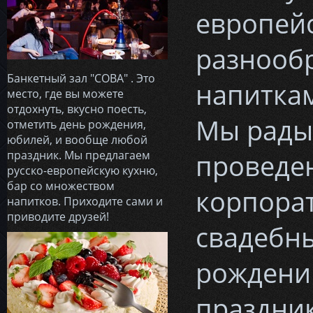
европейс
разнооб
Банкетный зал "СОВА" . Это
напитка
место, где вы можете
отдохнуть, вкусно поесть,
Мы рады
отметить день рождения,
юбилей, и вообще любой
праздник. Мы предлагаем
проведе
русско-европейскую кухню,
бар со множеством
корпора
напитков. Приходите сами и
приводите друзей!
свадебны
рождени
праздник